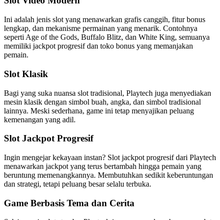
Slot Video Modern
Ini adalah jenis slot yang menawarkan grafis canggih, fitur bonus
lengkap, dan mekanisme permainan yang menarik. Contohnya
seperti Age of the Gods, Buffalo Blitz, dan White King, semuanya
memiliki jackpot progresif dan toko bonus yang memanjakan
pemain.
Slot Klasik
Bagi yang suka nuansa slot tradisional, Playtech juga menyediakan
mesin klasik dengan simbol buah, angka, dan simbol tradisional
lainnya. Meski sederhana, game ini tetap menyajikan peluang
kemenangan yang adil.
Slot Jackpot Progresif
Ingin mengejar kekayaan instan? Slot jackpot progresif dari Playtech
menawarkan jackpot yang terus bertambah hingga pemain yang
beruntung memenangkannya. Membutuhkan sedikit keberuntungan
dan strategi, tetapi peluang besar selalu terbuka.
Game Berbasis Tema dan Cerita