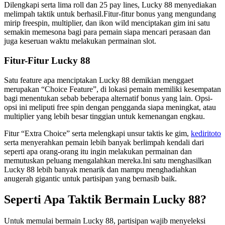
Dilengkapi serta lima roll dan 25 pay lines, Lucky 88 menyediakan
melimpah taktik untuk berhasil.Fitur-fitur bonus yang mengundang
mirip freespin, multiplier, dan ikon wild menciptakan gim ini satu
semakin memesona bagi para pemain siapa mencari perasaan dan
juga keseruan waktu melakukan permainan slot.
Fitur-Fitur Lucky 88
Satu feature apa menciptakan Lucky 88 demikian menggaet
merupakan “Choice Feature”, di lokasi pemain memiliki kesempatan
bagi menentukan sebab beberapa alternatif bonus yang lain. Opsi-
opsi ini meliputi free spin dengan pengganda siapa meningkat, atau
multiplier yang lebih besar tinggian untuk kemenangan engkau.
Fitur “Extra Choice” serta melengkapi unsur taktis ke gim,
kediritoto
serta menyerahkan pemain lebih banyak berlimpah kendali dari
seperti apa orang-orang itu ingin melakukan permainan dan
memutuskan peluang mengalahkan mereka.Ini satu menghasilkan
Lucky 88 lebih banyak menarik dan mampu menghadiahkan
anugerah gigantic untuk partisipan yang bernasib baik.
Seperti Apa Taktik Bermain Lucky 88?
Untuk memulai bermain Lucky 88, partisipan wajib menyeleksi