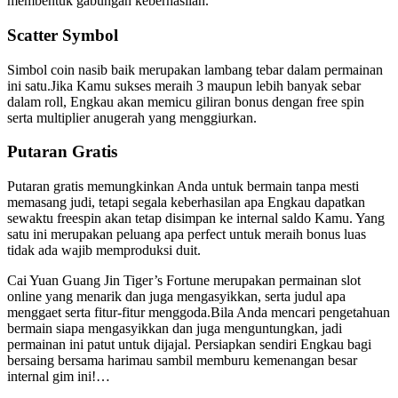
membentuk gabungan keberhasilan.
Scatter Symbol
Simbol coin nasib baik merupakan lambang tebar dalam permainan
ini satu.Jika Kamu sukses meraih 3 maupun lebih banyak sebar
dalam roll, Engkau akan memicu giliran bonus dengan free spin
serta multiplier anugerah yang menggiurkan.
Putaran Gratis
Putaran gratis memungkinkan Anda untuk bermain tanpa mesti
memasang judi, tetapi segala keberhasilan apa Engkau dapatkan
sewaktu freespin akan tetap disimpan ke internal saldo Kamu. Yang
satu ini merupakan peluang apa perfect untuk meraih bonus luas
tidak ada wajib memproduksi duit.
Cai Yuan Guang Jin Tiger’s Fortune merupakan permainan slot
online yang menarik dan juga mengasyikkan, serta judul apa
menggaet serta fitur-fitur menggoda.Bila Anda mencari pengetahuan
bermain siapa mengasyikkan dan juga menguntungkan, jadi
permainan ini patut untuk dijajal. Persiapkan sendiri Engkau bagi
bersaing bersama harimau sambil memburu kemenangan besar
internal gim ini!…