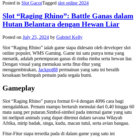
Posted in
Slot Gacor
Tagged
slot online 2024
Slot “Raging Rhino”: Battle Ganas dalam
Hutan Belantara dengan Hewan Liar
Posted on
July 25, 2024
by
Gabriel Kelly
Slot “Raging Rhino” ialah game siapa didesain oleh developer slot
online populer, WMS Gaming. Game ini satu punya tema yang
menarik, adalah pertempuran ganas di rimba rimba serta hewan liar.
Dengan visual yang memukau serta fitur-fitur yang
menggembirakan,
Jackpot88
permainan yang satu ini beralih
kesukaan berlimpah pemain pada segala bumi.
Gameplay
Slot “Raging Rhino” punya format 6×4 dengan 4096 cara bagi
mengalahkan. Pemain mampu bertaruh memulai dari 0,40 hingga 60
mata uang per putaran.Simbol-simbol pada internal game yang satu
ini meliputi animals yang dapat ditemui dalam savana Wilayah
Afrika, mirip badak, singa, kudu, macan tutul, serta avian bangau.
Fitur-Fitur siapa tersedia pada di dalam game yang satu ini