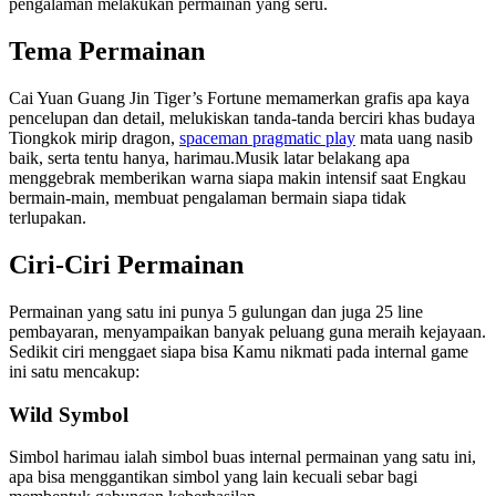
pengalaman melakukan permainan yang seru.
Tema Permainan
Cai Yuan Guang Jin Tiger’s Fortune memamerkan grafis apa kaya
pencelupan dan detail, melukiskan tanda-tanda berciri khas budaya
Tiongkok mirip dragon,
spaceman pragmatic play
mata uang nasib
baik, serta tentu hanya, harimau.Musik latar belakang apa
menggebrak memberikan warna siapa makin intensif saat Engkau
bermain-main, membuat pengalaman bermain siapa tidak
terlupakan.
Ciri-Ciri Permainan
Permainan yang satu ini punya 5 gulungan dan juga 25 line
pembayaran, menyampaikan banyak peluang guna meraih kejayaan.
Sedikit ciri menggaet siapa bisa Kamu nikmati pada internal game
ini satu mencakup:
Wild Symbol
Simbol harimau ialah simbol buas internal permainan yang satu ini,
apa bisa menggantikan simbol yang lain kecuali sebar bagi