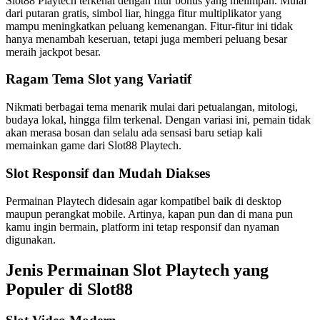
Slot88 Playtech terkenal dengan fitur bonus yang melimpah. Mulai
dari putaran gratis, simbol liar, hingga fitur multiplikator yang
mampu meningkatkan peluang kemenangan. Fitur-fitur ini tidak
hanya menambah keseruan, tetapi juga memberi peluang besar
meraih jackpot besar.
Ragam Tema Slot yang Variatif
Nikmati berbagai tema menarik mulai dari petualangan, mitologi,
budaya lokal, hingga film terkenal. Dengan variasi ini, pemain tidak
akan merasa bosan dan selalu ada sensasi baru setiap kali
memainkan game dari Slot88 Playtech.
Slot Responsif dan Mudah Diakses
Permainan Playtech didesain agar kompatibel baik di desktop
maupun perangkat mobile. Artinya, kapan pun dan di mana pun
kamu ingin bermain, platform ini tetap responsif dan nyaman
digunakan.
Jenis Permainan Slot Playtech yang
Populer di Slot88