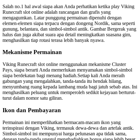
Salah no.1 hal awal siapa akan Anda perhatikan ketika play Viking
Runecraft slot online adalah rancangan dan grafis yang
mengagumkan. Latar punggung permainan dipenuhi dengan
elemen-elemen siapa terpacu dengan dongeng Nordik, sama seperti
gunung, belantara, dan simbol-simbol antik. Gambar Bergerak yang
halus dan juga akibat suara apa detail meningkatkan suasana gim,
menghasilkan tiap rotasi terasa lebih banyak nyawa.
Mekanisme Permainan
Viking Runecraft slot online menggunakan mekanisme Cluster
Pays, siapa berarti Anda memerlukan menyamakan simbol-simbol
siapa berdekatan bagi menang hadiah.Setiap kali Anda meraih
gabungan yang mengalahkan, tanda-tanda itu hendak hilang,
menyumbang ruang kepada lambang muda bagi jatuh sebab atas. Ini
menghasilkan peluang untuk memperoleh sedikit kejayaan berturut-
turut dalam nomor satu giliran.
Ikon dan Pembayaran
Permainan ini memperlihatkan bermacam-macam ikon yang
terinspirasi dengan Viking, termasuk dewa-dewa dan artefak antik.
Simbol-simbol ini mempunyai harga pelunasan apa tidak sama,
dengan tanda-tanda unggul menghadiahkan bonus siapa lebih besar