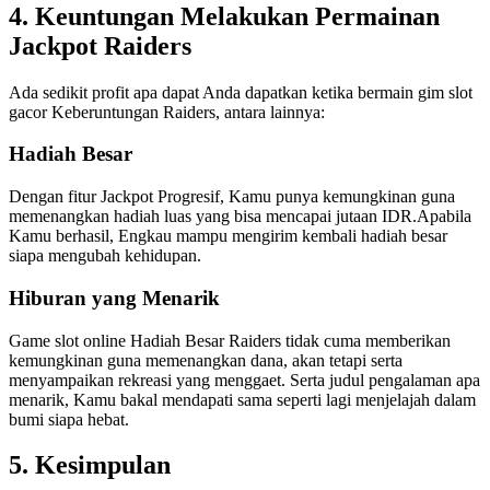
4. Keuntungan Melakukan Permainan
Jackpot Raiders
Ada sedikit profit apa dapat Anda dapatkan ketika bermain gim slot
gacor Keberuntungan Raiders, antara lainnya:
Hadiah Besar
Dengan fitur Jackpot Progresif, Kamu punya kemungkinan guna
memenangkan hadiah luas yang bisa mencapai jutaan IDR.Apabila
Kamu berhasil, Engkau mampu mengirim kembali hadiah besar
siapa mengubah kehidupan.
Hiburan yang Menarik
Game slot online Hadiah Besar Raiders tidak cuma memberikan
kemungkinan guna memenangkan dana, akan tetapi serta
menyampaikan rekreasi yang menggaet. Serta judul pengalaman apa
menarik, Kamu bakal mendapati sama seperti lagi menjelajah dalam
bumi siapa hebat.
5. Kesimpulan