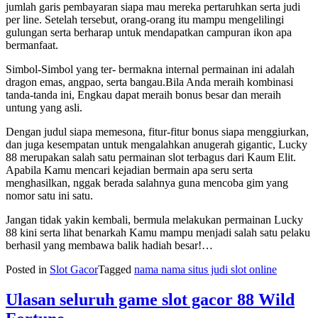
jumlah garis pembayaran siapa mau mereka pertaruhkan serta judi
per line. Setelah tersebut, orang-orang itu mampu mengelilingi
gulungan serta berharap untuk mendapatkan campuran ikon apa
bermanfaat.
Simbol-Simbol yang ter- bermakna internal permainan ini adalah
dragon emas, angpao, serta bangau.Bila Anda meraih kombinasi
tanda-tanda ini, Engkau dapat meraih bonus besar dan meraih
untung yang asli.
Dengan judul siapa memesona, fitur-fitur bonus siapa menggiurkan,
dan juga kesempatan untuk mengalahkan anugerah gigantic, Lucky
88 merupakan salah satu permainan slot terbagus dari Kaum Elit.
Apabila Kamu mencari kejadian bermain apa seru serta
menghasilkan, nggak berada salahnya guna mencoba gim yang
nomor satu ini satu.
Jangan tidak yakin kembali, bermula melakukan permainan Lucky
88 kini serta lihat benarkah Kamu mampu menjadi salah satu pelaku
berhasil yang membawa balik hadiah besar!…
Posted in
Slot Gacor
Tagged
nama nama situs judi slot online
Ulasan seluruh game slot gacor 88 Wild