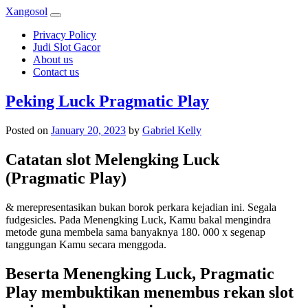
Skip
Xangosol
to
Privacy Policy
content
Judi Slot Gacor
About us
Contact us
Peking Luck Pragmatic Play
Posted on
January 20, 2023
by
Gabriel Kelly
Catatan slot Melengking Luck
(Pragmatic Play)
& merepresentasikan bukan borok perkara kejadian ini. Segala
fudgesicles. Pada Menengking Luck, Kamu bakal mengindra
metode guna membela sama banyaknya 180. 000 x segenap
tanggungan Kamu secara menggoda.
Beserta Menengking Luck, Pragmatic
Play membuktikan menembus rekan slot