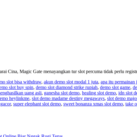
ai Cina, Magic Gate menayangkan tur slot percuma tidak perlu regist
mo slot bisa withdraw
,
akun demo slot modal 1 juta
,
apa itu permainan j
emo slot buy spin
,
demo slot diamond strike rupiah
,
demo slot game
,
de
enghasilkan uang asli
,
ganesha slot demo
,
healing slot demo
,
idn slot 
demo heylinkme
,
slot demo madame destiny megaways
,
slot demo majo
 gacor
,
super elephant slot demo
,
sweet bonanza xmas slot demo
,
take 
ot Online Biar Nggak Rugi Terus