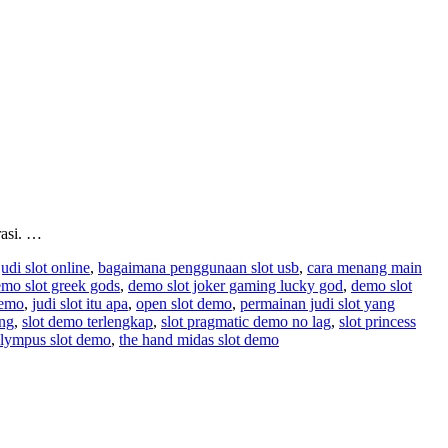
rasi. …
udi slot online
,
bagaimana penggunaan slot usb
,
cara menang main
mo slot greek gods
,
demo slot joker gaming lucky god
,
demo slot
demo
,
judi slot itu apa
,
open slot demo
,
permainan judi slot yang
ng
,
slot demo terlengkap
,
slot pragmatic demo no lag
,
slot princess
olympus slot demo
,
the hand midas slot demo