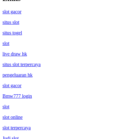
slot gacor
situs slot
situs togel
slot
live draw hk
situs slot terpercaya
pengeluaran hk
slot gacor
Bmw777 login
slot
slot online
slot terpercaya
Judi slot