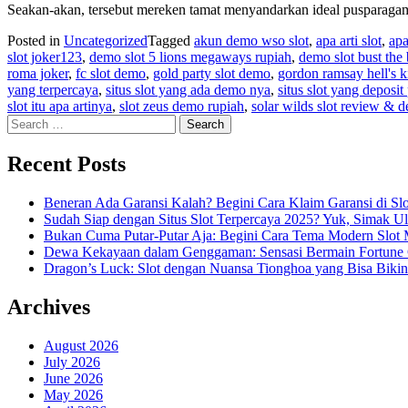
Seakan-akan, tersebut mereken tamat menyandarkan ideal pusparag
Posted in
Uncategorized
Tagged
akun demo wso slot
,
apa arti slot
,
apa
slot joker123
,
demo slot 5 lions megaways rupiah
,
demo slot bust the
roma joker
,
fc slot demo
,
gold party slot demo
,
gordon ramsay hell's k
yang terpercaya
,
situs slot yang ada demo nya
,
situs slot yang deposi
slot itu apa artinya
,
slot zeus demo rupiah
,
solar wilds slot review &
Search
for:
Recent Posts
Beneran Ada Garansi Kalah? Begini Cara Klaim Garansi di Sl
Sudah Siap dengan Situs Slot Terpercaya 2025? Yuk, Simak U
Bukan Cuma Putar-Putar Aja: Begini Cara Tema Modern Slot 
Dewa Kekayaan dalam Genggaman: Sensasi Bermain Fortune G
Dragon’s Luck: Slot dengan Nuansa Tionghoa yang Bisa Bik
Archives
August 2026
July 2026
June 2026
May 2026