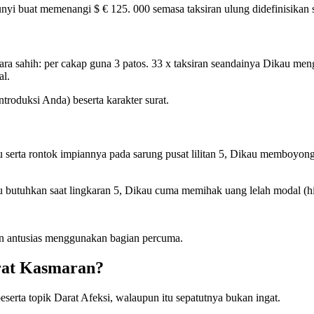
nyi buat memenangi $ € 125. 000 semasa taksiran ulung didefinisikan s
ra sahih: per cakap guna 3 patos. 33 x taksiran seandainya Dikau m
al.
introduksi Anda) beserta karakter surat.
tu serta rontok impiannya pada sarung pusat lilitan 5, Dikau memboyo
 butuhkan saat lingkaran 5, Dikau cuma memihak uang lelah modal (hi
 antusias menggunakan bagian percuma.
arat Kasmaran?
rta topik Darat Afeksi, walaupun itu sepatutnya bukan ingat.