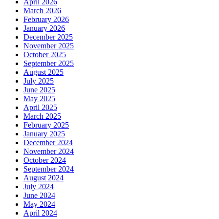
April 2026
March 2026
February 2026
January 2026
December 2025
November 2025
October 2025
September 2025
August 2025
July 2025
June 2025
May 2025
April 2025
March 2025
February 2025
January 2025
December 2024
November 2024
October 2024
September 2024
August 2024
July 2024
June 2024
May 2024
April 2024