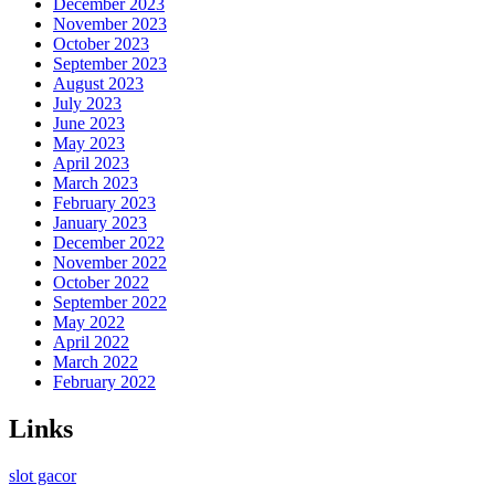
December 2023
November 2023
October 2023
September 2023
August 2023
July 2023
June 2023
May 2023
April 2023
March 2023
February 2023
January 2023
December 2022
November 2022
October 2022
September 2022
May 2022
April 2022
March 2022
February 2022
Links
slot gacor