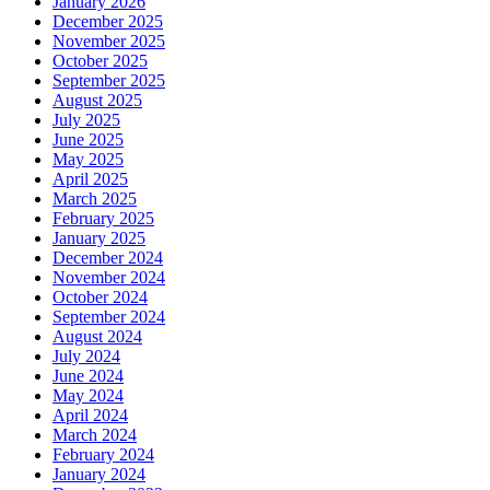
January 2026
December 2025
November 2025
October 2025
September 2025
August 2025
July 2025
June 2025
May 2025
April 2025
March 2025
February 2025
January 2025
December 2024
November 2024
October 2024
September 2024
August 2024
July 2024
June 2024
May 2024
April 2024
March 2024
February 2024
January 2024