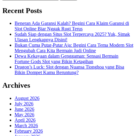
for:
Recent Posts
Beneran Ada Garansi Kalah? Begini Cara Klaim Garansi di
Slot Online Biar Nggak Rugi Terus
Sudah Siap dengan Situs Slot Terpercaya 2025? Yuk, Simak
Ulasan Lengkapnya Disini!
Bukan Cuma Putar-Putar Aja: Begini Cara Tema Modern Slot
Mengubah Cara Kita Bermain Judi Online
Dewa Kekayaan dalam Genggaman: Sensasi Bermain
Fortune Gods Slot yang Bikin Ketagihan
Dragon’s Luck: Slot dengan Nuansa Tionghoa yang Bisa
Bikin Dompet Kamu Beruntung?
Archives
August 2026
July 2026
June 2026
May 2026
April 2026
March 2026
February 2026