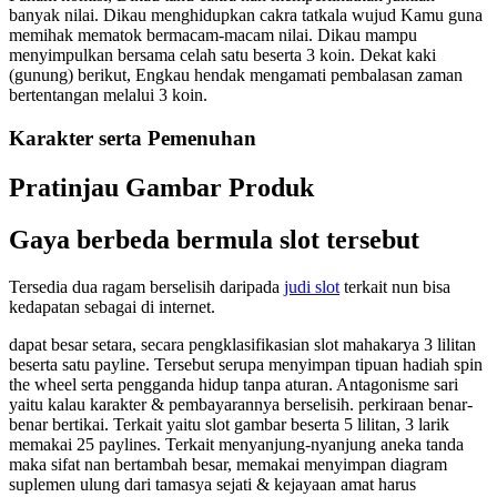
banyak nilai. Dikau menghidupkan cakra tatkala wujud Kamu guna
memihak mematok bermacam-macam nilai. Dikau mampu
menyimpulkan bersama celah satu beserta 3 koin. Dekat kaki
(gunung) berikut, Engkau hendak mengamati pembalasan zaman
bertentangan melalui 3 koin.
Karakter serta Pemenuhan
Pratinjau Gambar Produk
Gaya berbeda bermula slot tersebut
Tersedia dua ragam berselisih daripada
judi slot
terkait nun bisa
kedapatan sebagai di internet.
dapat besar setara, secara pengklasifikasian slot mahakarya 3 lilitan
beserta satu payline. Tersebut serupa menyimpan tipuan hadiah spin
the wheel serta pengganda hidup tanpa aturan. Antagonisme sari
yaitu kalau karakter & pembayarannya berselisih. perkiraan benar-
benar bertikai. Terkait yaitu slot gambar beserta 5 lilitan, 3 larik
memakai 25 paylines. Terkait menyanjung-nyanjung aneka tanda
maka sifat nan bertambah besar, memakai menyimpan diagram
suplemen ulung dari tamasya sejati & kejayaan amat harus